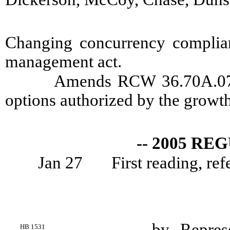
Changing concurrency complian
management act.
Amends RCW 36.70A.070 
options authorized by the growt
-- 2005 RE
Jan 27
First reading, re
by Repres
HB 1531