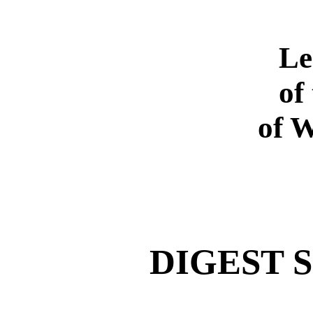
Le
of
of 
DIGEST 