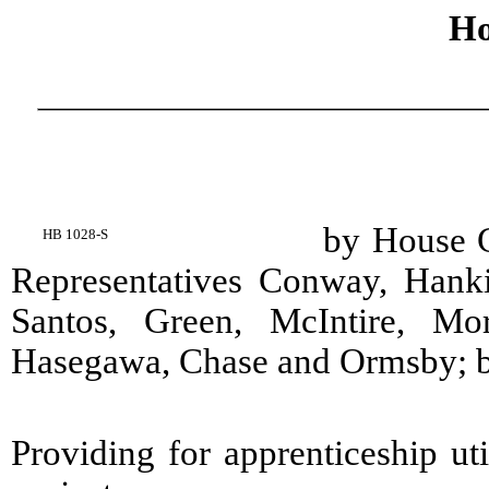
Ho
by House C
HB 1028-S
Representatives Conway, Hanki
Santos, Green, McIntire, Mo
Hasegawa, Chase and Ormsby; b
Providing for apprenticeship ut