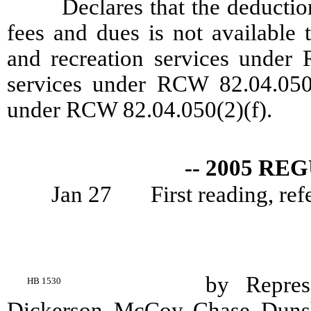
Declares that the deducti
fees and dues is not available
and recreation services under 
services under RCW 82.04.050(
under RCW 82.04.050(2)(f).
-- 2005 RE
Jan 27
First reading, ref
by Represe
HB 1530
Dickerson, McCoy, Chase, Dunsh