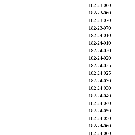
182-23-060
182-23-060
182-23-070
182-23-070
182-24-010
182-24-010
182-24-020
182-24-020
182-24-025
182-24-025
182-24-030
182-24-030
182-24-040
182-24-040
182-24-050
182-24-050
182-24-060
182-24-060