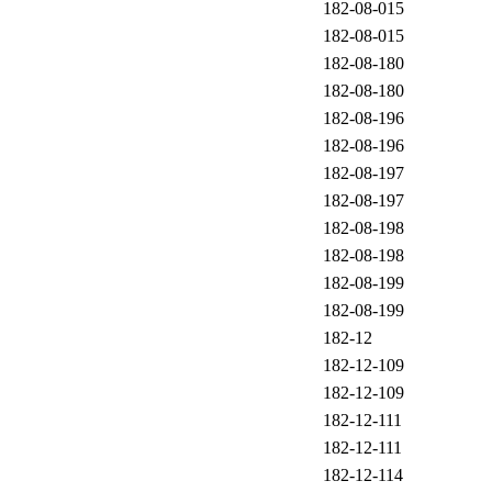
182-08-015
182-08-015
182-08-180
182-08-180
182-08-196
182-08-196
182-08-197
182-08-197
182-08-198
182-08-198
182-08-199
182-08-199
182-12
182-12-109
182-12-109
182-12-111
182-12-111
182-12-114