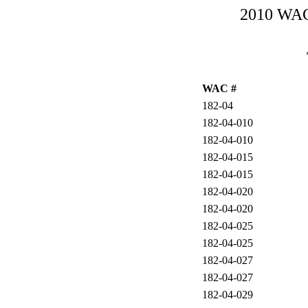
2010 WAC-
WAC #
182-04
182-04-010
182-04-010
182-04-015
182-04-015
182-04-020
182-04-020
182-04-025
182-04-025
182-04-027
182-04-027
182-04-029